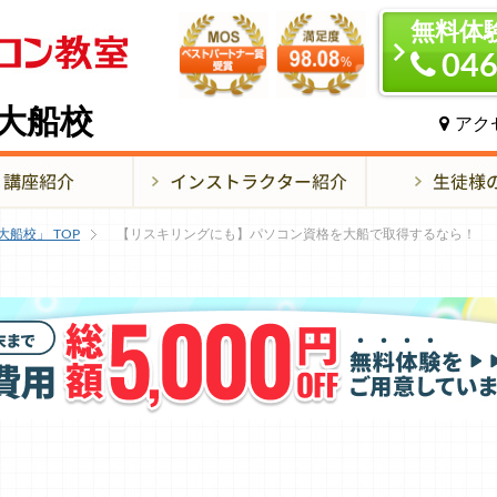
無料体
046
大船校
アク
大船校」
TOP
【リスキリングにも】パソコン資格を大船で取得するなら！